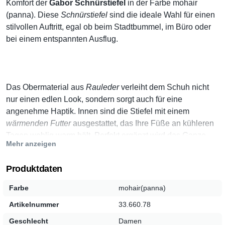
Komfort der
Gabor Schnürstiefel
in der Farbe
mohair
(panna)
. Diese
Schnürstiefel
sind die ideale Wahl für einen
stilvollen Auftritt, egal ob beim Stadtbummel, im Büro oder
bei einem entspannten Ausflug.
Das Obermaterial aus
Rauleder
verleiht dem Schuh nicht
nur einen edlen Look, sondern sorgt auch für eine
angenehme Haptik. Innen sind die Stiefel mit einem
wärmenden Futter
ausgestattet, das Ihre Füße an kühleren
Tagen wohlig warm hält. Perfekt ergänzt wird das Ganze
Mehr anzeigen
durch eine
weiche Einlegesohle
, die für zusätzlichen
Tragekomfort sorgt.
Produktdaten
Farbe
mohair(panna)
Artikelnummer
33.660.78
Die
Schnürung
ermöglicht eine individuelle Anpassung an
Ihre Bedürfnisse, während die
robuste TR-Sohle
für
Geschlecht
Damen