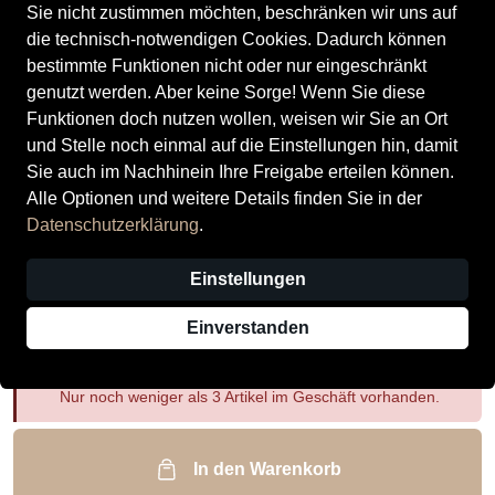
Sie nicht zustimmen möchten, beschränken wir uns auf
die technisch-notwendigen Cookies. Dadurch können
bestimmte Funktionen nicht oder nur eingeschränkt
genutzt werden. Aber keine Sorge! Wenn Sie diese
Funktionen doch nutzen wollen, weisen wir Sie an Ort
Gabor Damenschuhe Schnürstiefel
und Stelle noch einmal auf die Einstellungen hin, damit
mohair(panna)
Sie auch im Nachhinein Ihre Freigabe erteilen können.
Alle Optionen und weitere Details finden Sie in der
Preis
95,00 €
inkl. MwSt.,
zzgl. Versandkosten
Datenschutzerklärung
.
Größe
38
39
40
Einstellungen
Einverstanden
Auswahl aufheben
Nur noch weniger als 3 Artikel im Geschäft vorhanden.
In den Warenkorb