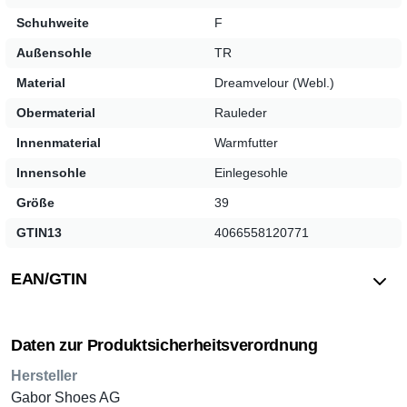
Stabilität und guten Halt sorgt. Dank der mittelbreiten
Schuhweite
F
Schuhweite fühlen sich Ihre Füße in jeder Situation wohl.
Außensohle
TR
Lassen Sie sich von der Qualität und dem zeitlosen Design
dieser Gabor Schnürstiefel überzeugen und verleihen Sie
Material
Dreamvelour (Webl.)
jedem Outfit das gewisse Etwas.
Obermaterial
Rauleder
Innenmaterial
Warmfutter
Innensohle
Einlegesohle
Größe
39
GTIN13
4066558120771
EAN/GTIN
Daten zur Produktsicherheitsverordnung
Hersteller
Gabor Shoes AG