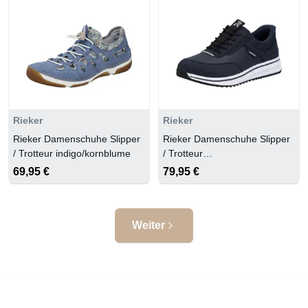
Rieker
Rieker
Rieker Damenschuhe Slipper
Rieker Damenschuhe Slipper
/ Trotteur indigo/kornblume
/ Trotteur
pazifik/pazifik/navy/weiss
69,95 €
79,95 €
Weiter