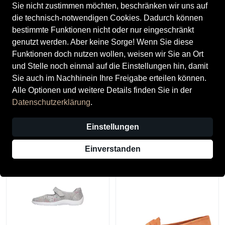
Sie nicht zustimmen möchten, beschränken wir uns auf
die technisch-notwendigen Cookies. Dadurch können
bestimmte Funktionen nicht oder nur eingeschränkt
genutzt werden. Aber keine Sorge! Wenn Sie diese
Funktionen doch nutzen wollen, weisen wir Sie an Ort
und Stelle noch einmal auf die Einstellungen hin, damit
Sie auch im Nachhinein Ihre Freigabe erteilen können.
Alle Optionen und weitere Details finden Sie in der
Waldläufer
Gabor
Datenschutzerklärung
.
Waldläufer Damenschuhe
Gabor Damenschuhe Slipper /
Slipper / Trotteur grey stein
Trotteur schwarz(altsilber)
Einstellungen
130,00 €
110,00 €
Einverstanden