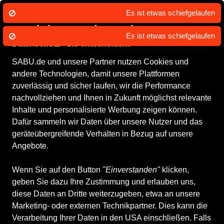
Wir nutzen Cookies um unsere Dienste
zu erbringen und zu verbessern.
Datenschutz - Sie entscheiden!
SABU.de und unsere Partner nutzen Cookies und
Alle Produkte
Damenschuhe
Halbschuhe
andere Technologien, damit unsere Plattformen
Halbschuhe
zuverlässig und sicher laufen, wir die Performance
nachvollziehen und Ihnen in Zukunft möglichst relevante
Inhalte und personalisierte Werbung zeigen können.
ALLE FILTER
Dafür sammeln wir Daten über unsere Nutzer und das
geräteübergreifende Verhalten in Bezug auf unsere
Angebote.
Marken
Größe
Farbe
Geschlecht
Anb
Wenn Sie auf den Button
"Einverstanden"
klicken,
geben Sie dazu Ihre Zustimmung und erlauben uns,
87 Produkte
diese Daten an Dritte weiterzugeben, etwa an unsere
Marketing- oder externen Technikpartner. Dies kann die
Verarbeitung Ihrer Daten in den USA einschließen. Falls