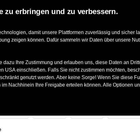
e zu erbringen und zu verbessern.
Marken
News
Schuhe für Einlagen
Events
Job
nologien, damit unsere Plattformen zuverlässig und sicher la
erbung zeigen können. Dafür sammeln wir Daten über unsere Nut
e dazu Ihre Zustimmung und erlauben uns, diese Daten an Drit
 den USA einschließen. Falls Sie nicht zustimmen möchten, besc
schuhe
schränkt genutzt werden. Aber keine Sorge! Wenn Sie diese Fun
h im Nachhinein Ihre Freigabe erteilen können. Alle Optionen un
arken
Größe
Farbe
Geschlecht
e