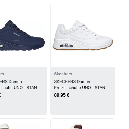
rs
Skechers
ERS Damen
SKECHERS Damen
itschuhe UNO - STAND
Freizeitschuhe UNO - STAND
ON AIR
€
89,95 €