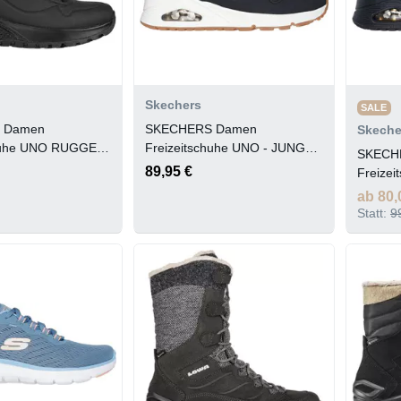
Skechers
SALE
 Damen
SKECHERS Damen
Skeche
chuhe UNO RUGGED
Freizeitschuhe UNO - JUNGLE
SKECH
NITE
89,95 €
Freize
HEART
ab 80,
Statt:
9