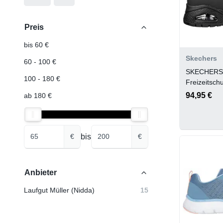
Preis
bis 60 €
Skechers
60 - 100 €
SKECHERS
100 - 180 €
Freizeits
- FALL AIR
94,95 €
ab 180 €
bis
€
€
Anbieter
Laufgut Müller (Nidda)
15