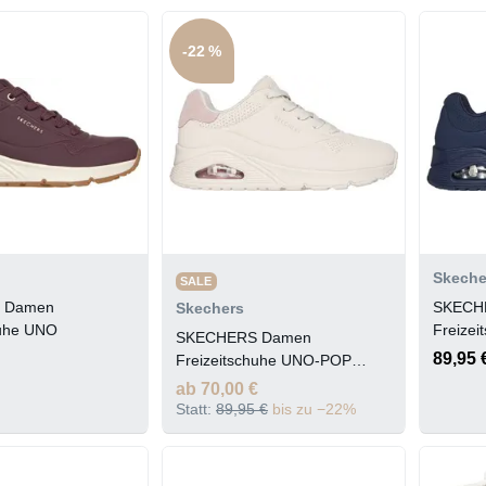
-22 %
Skeche
SALE
 Damen
SKECH
Skechers
huhe UNO
Freize
SKECHERS Damen
ON AIR
89,95 
Freizeitschuhe UNO-POP
BACK
ab 70,00 €
Statt:
89,95 €
bis zu −22%