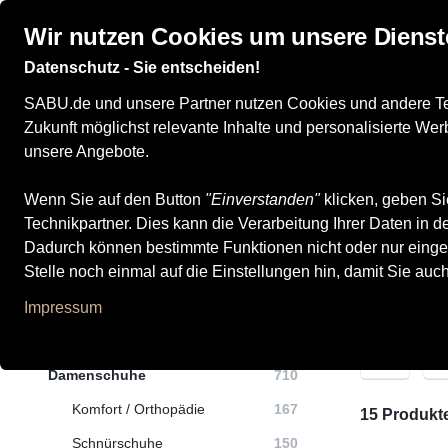
Wir nutzen Cookies um unsere Dienst
Datenschutz - Sie entscheiden!
Damenschuhe
Herrenschuhe
Kinderschuhe
SABU.de und unsere Partner nutzen Cookies und andere Tech
Zukunft möglichst relevante Inhalte und personalisierte W
unsere Angebote.
Wenn Sie auf den Button
Alle Produkte
Damenschuhe
"Einverstanden"
Freizeit- / Leinenschuhe
klicken, geben Si
Technikpartner. Dies kann die Verarbeitung Ihrer Daten in
Freizeit- / Leinen
Dadurch können bestimmte Funktionen nicht oder nur einge
Stelle noch einmal auf die Einstellungen hin, damit Sie auc
Impressum
Kategorien
M
Damenschuhe
710
Komfort / Orthopädie
167
15 Produkt
Schnürschuhe
150