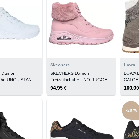
Skechers
Lowa
 Damen
SKECHERS Damen
LOWA D
huhe UNO - STAND
Freizeitschuhe UNO RUGGED
CALCE
- FALL AIR
94,95 €
180,00
-20 %