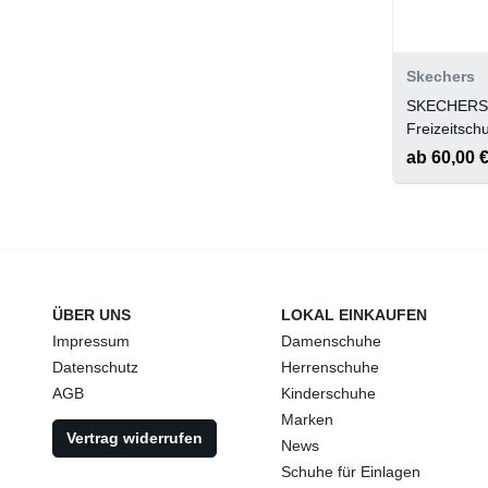
Skechers
SKECHERS
Freizeitsc
5.0-NEW P
ab 60,00 
ÜBER UNS
LOKAL EINKAUFEN
Impressum
Damenschuhe
Datenschutz
Herrenschuhe
AGB
Kinderschuhe
Marken
Vertrag widerrufen
News
Schuhe für Einlagen