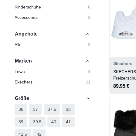
Kinderschuhe
6
Accessories
3
Angebote
Alle
2
Marken
Skechers
SKECHERS
Lowa
4
Freizeitsc
Skechers
11
ON AIR
89,95 €
Größe
36
37
37.5
38
39
39.5
40
41
41.5
42