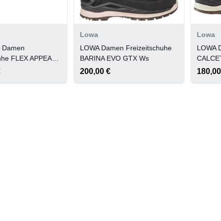
Lowa
Lowa
 Damen
LOWA Damen Freizeitschuhe
LOWA D
huhe FLEX APPEAL
BARINA EVO GTX Ws
CALCE
ATH
€
200,00 €
180,00