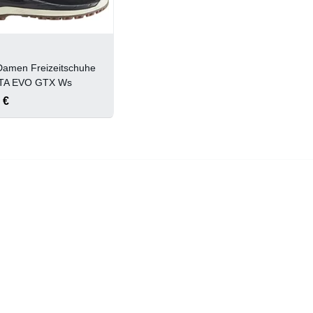
amen Freizeitschuhe
TA EVO GTX Ws
 €